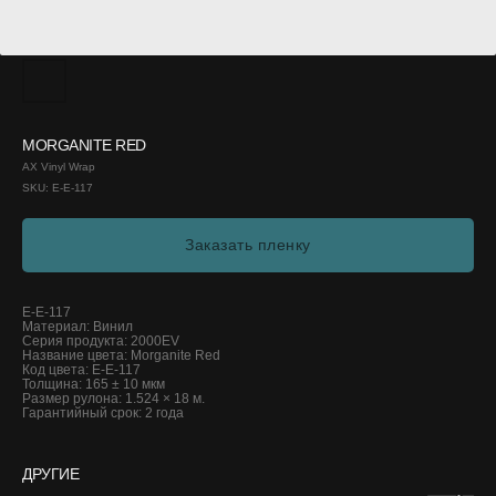
MORGANITE RED
AX Vinyl Wrap
SKU:
E-E-117
Заказать пленку
E-E-117
Материал: Винил
Серия продукта: 2000EV
Название цвета: Morganite Red
Код цвета: E-E-117
Толщина: 165 ± 10 мкм
Размер рулона: 1.524 × 18 м.
Гарантийный срок: 2 года
ДРУГИЕ